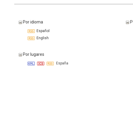
Por idioma
P
Español
English
Por lugares
España